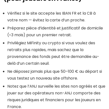
Vérifiez si le site accepte les IBAN FR et la CB à
votre nom — évitez la carte d’un proche.
Préparez pièce d’identité et justificatif de domicile
(<3 mois) pour un premier retrait.
Privilégiez MiFinity ou crypto si vous voulez des
retraits plus rapides, mais sachez que la
provenance des fonds peut être demandée au-
delà d’un certain seuil.
Ne déposez jamais plus que 50–100 € au départ si
vous testez un nouveau site offshore.
Notez que l’ANJ surveille les sites non agréés et que
jouer sur des opérateurs non-ANJ comporte des
risques juridiques et financiers pour les joueurs en
France.