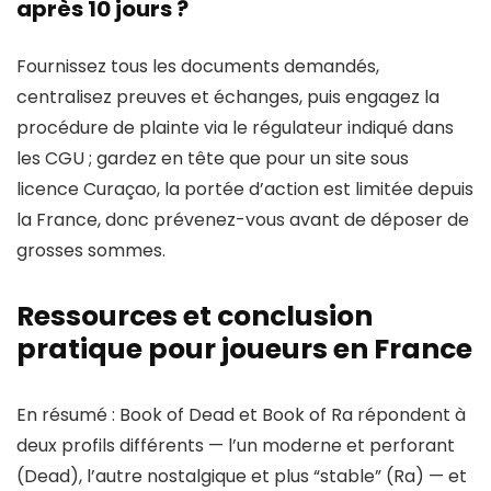
après 10 jours ?
Fournissez tous les documents demandés,
centralisez preuves et échanges, puis engagez la
procédure de plainte via le régulateur indiqué dans
les CGU ; gardez en tête que pour un site sous
licence Curaçao, la portée d’action est limitée depuis
la France, donc prévenez-vous avant de déposer de
grosses sommes.
Ressources et conclusion
pratique pour joueurs en France
En résumé : Book of Dead et Book of Ra répondent à
deux profils différents — l’un moderne et perforant
(Dead), l’autre nostalgique et plus “stable” (Ra) — et