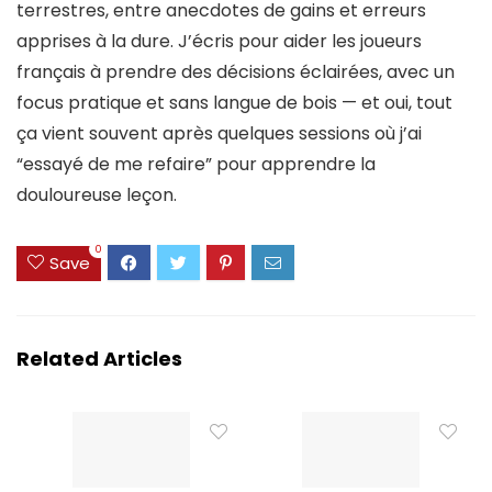
terrestres, entre anecdotes de gains et erreurs
apprises à la dure. J’écris pour aider les joueurs
français à prendre des décisions éclairées, avec un
focus pratique et sans langue de bois — et oui, tout
ça vient souvent après quelques sessions où j’ai
“essayé de me refaire” pour apprendre la
douloureuse leçon.
0
Save
Related Articles