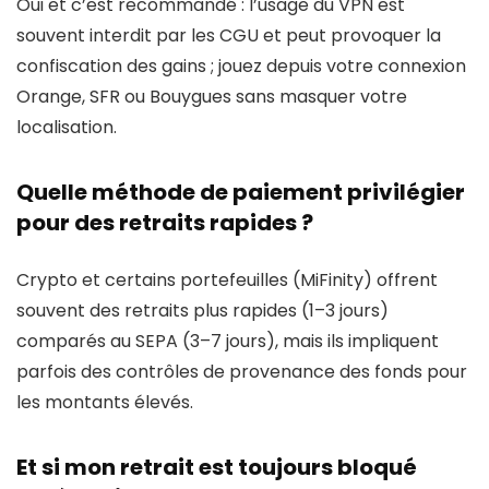
Oui et c’est recommandé : l’usage du VPN est
souvent interdit par les CGU et peut provoquer la
confiscation des gains ; jouez depuis votre connexion
Orange, SFR ou Bouygues sans masquer votre
localisation.
Quelle méthode de paiement privilégier
pour des retraits rapides ?
Crypto et certains portefeuilles (MiFinity) offrent
souvent des retraits plus rapides (1–3 jours)
comparés au SEPA (3–7 jours), mais ils impliquent
parfois des contrôles de provenance des fonds pour
les montants élevés.
Et si mon retrait est toujours bloqué