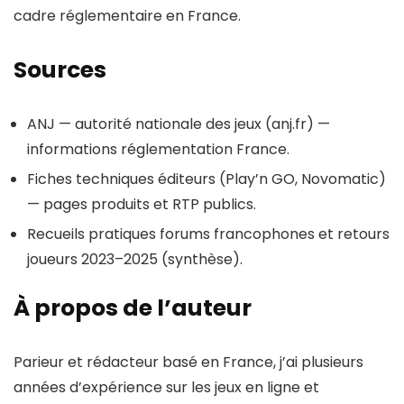
cadre réglementaire en France.
Sources
ANJ — autorité nationale des jeux (anj.fr) —
informations réglementation France.
Fiches techniques éditeurs (Play’n GO, Novomatic)
— pages produits et RTP publics.
Recueils pratiques forums francophones et retours
joueurs 2023–2025 (synthèse).
À propos de l’auteur
Parieur et rédacteur basé en France, j’ai plusieurs
années d’expérience sur les jeux en ligne et