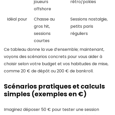
joueurs
rétro/pokies
offshore
Idéal pour
Chasse au
Sessions nostalgie,
gros hit,
petits paris
sessions
réguliers
courtes
Ce tableau donne la vue d’ensemble; maintenant,
voyons des scénarios concrets pour vous aider à
choisir selon votre budget et vos habitudes de mise,
comme 20 € de dépôt ou 200 € de bankroll.
Scénarios pratiques et calculs
simples (exemples en €)
Imaginez déposer 50 € pour tester une session