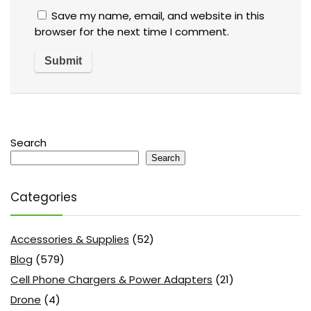
Save my name, email, and website in this
browser for the next time I comment.
Search
Search
Categories
Accessories & Supplies
(52)
Blog
(579)
Cell Phone Chargers & Power Adapters
(21)
Drone
(4)