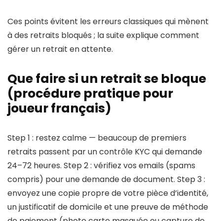
Ces points évitent les erreurs classiques qui mènent
à des retraits bloqués ; la suite explique comment
gérer un retrait en attente.
Que faire si un retrait se bloque
(procédure pratique pour
joueur français)
Step 1 : restez calme — beaucoup de premiers
retraits passent par un contrôle KYC qui demande
24–72 heures. Step 2 : vérifiez vos emails (spams
compris) pour une demande de document. Step 3 :
envoyez une copie propre de votre pièce d’identité,
un justificatif de domicile et une preuve de méthode
de paiement (photo carte masquée ou capture de