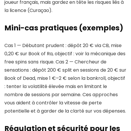
joueur français, mais gardez en tête les risques liés à
la licence (Curaçao).
Mini-cas pratiques (exemples)
Cas 1 — Débutant prudent : dépôt 20 € via CB, mise
0,20 € sur Book of Ra, objectif : voir la mécanique des
free spins sans risque. Cas 2 — Chercheur de
sensations : dépôt 200 € split en sessions de 20 € sur
Book of Dead, mise 1 €–2 € selon la bankroll, objectif
: tenter la volatilité élevée mais en limitant le
nombre de sessions par semaine. Ces approches
vous aident à contrôler la vitesse de perte
potentielle et à garder de la clarté sur vos dépenses.
Régulation et sécurité pour les