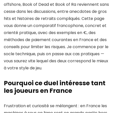
offshore, Book of Dead et Book of Ra reviennent sans
cesse dans les discussions, entre anecdotes de gros
hits et histoires de retraits compliqués. Cette page
vous donne un comparatif francophone, concret et
orienté pratique, avec des exemples en €, des
méthodes de paiement courantes en France et des
conseils pour limiter les risques. Je commence par le
socle technique, puis on passe aux cas pratiques —
vous saurez vite lequel des deux correspond le mieux
à votre style de jeu.
Pourquoi ce duel intéresse tant
les joueurs en France
Frustration et curiosité se mélangent : en France les
machines à sous en ligne sont en grande partie hors