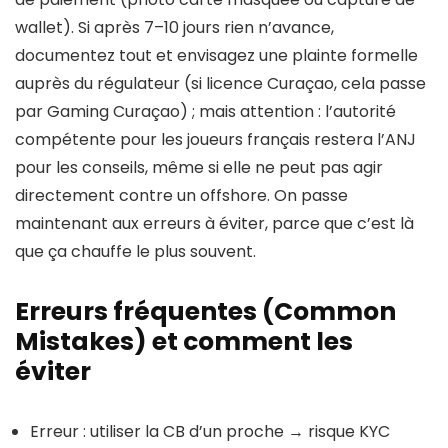
wallet). Si après 7–10 jours rien n’avance,
documentez tout et envisagez une plainte formelle
auprès du régulateur (si licence Curaçao, cela passe
par Gaming Curaçao) ; mais attention : l’autorité
compétente pour les joueurs français restera l’ANJ
pour les conseils, même si elle ne peut pas agir
directement contre un offshore. On passe
maintenant aux erreurs à éviter, parce que c’est là
que ça chauffe le plus souvent.
Erreurs fréquentes (Common
Mistakes) et comment les
éviter
Erreur : utiliser la CB d’un proche → risque KYC