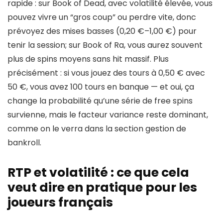
rapide : sur Book of Dead, avec volatilité élevée, vous
pouvez vivre un “gros coup” ou perdre vite, donc
prévoyez des mises basses (0,20 €–1,00 €) pour
tenir la session; sur Book of Ra, vous aurez souvent
plus de spins moyens sans hit massif. Plus
précisément : si vous jouez des tours à 0,50 € avec
50 €, vous avez 100 tours en banque — et oui, ça
change la probabilité qu’une série de free spins
survienne, mais le facteur variance reste dominant,
comme on le verra dans la section gestion de
bankroll.
RTP et volatilité : ce que cela
veut dire en pratique pour les
joueurs français