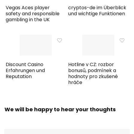
Vegas Aces player
cryptos-de im Überblick
safety and responsible
und wichtige Funktionen
gambling in the UK
Discount Casino
Hotline v CZ: rozbor
Erfahrungen und
bonusů, podmínek a
Reputation
hodnoty pro zkušené
hráče
We will be happy to hear your thoughts