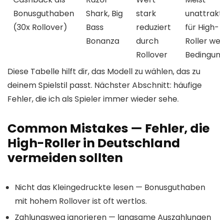
Bonusguthaben
Shark, Big
stark
unattrak
(30x Rollover)
Bass
reduziert
für High-
Bonanza
durch
Roller w
Rollover
Bedingu
Diese Tabelle hilft dir, das Modell zu wählen, das zu
deinem Spielstil passt. Nächster Abschnitt: häufige
Fehler, die ich als Spieler immer wieder sehe.
Common Mistakes — Fehler, die
High-Roller in Deutschland
vermeiden sollten
Nicht das Kleingedruckte lesen — Bonusguthaben
mit hohem Rollover ist oft wertlos.
Zahlungsweg ignorieren — langsame Auszahlungen