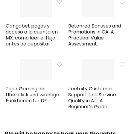
Gangabet pagos y
Betonred Bonuses and
acceso a la cuenta en
Promotions in CA: A
MX: cómo leer el flujo
Practical Value
antes de depositar
Assessment
Tiger Gaming im
Jeetcity Customer
Überblick und wichtige
Support and Service
Funktionen für DE
Quality in AU: A
Beginner’s Guide
We will be happy to hear your thoughts