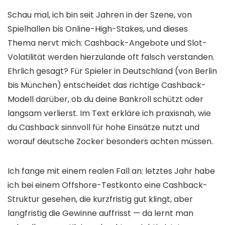
Schau mal, ich bin seit Jahren in der Szene, von
Spielhallen bis Online-High-Stakes, und dieses
Thema nervt mich: Cashback-Angebote und Slot-
Volatilität werden hierzulande oft falsch verstanden.
Ehrlich gesagt? Für Spieler in Deutschland (von Berlin
bis München) entscheidet das richtige Cashback-
Modell darüber, ob du deine Bankroll schützt oder
langsam verlierst. Im Text erkläre ich praxisnah, wie
du Cashback sinnvoll für hohe Einsätze nutzt und
worauf deutsche Zocker besonders achten müssen.
Ich fange mit einem realen Fall an: letztes Jahr habe
ich bei einem Offshore-Testkonto eine Cashback-
Struktur gesehen, die kurzfristig gut klingt, aber
langfristig die Gewinne auffrisst — da lernt man