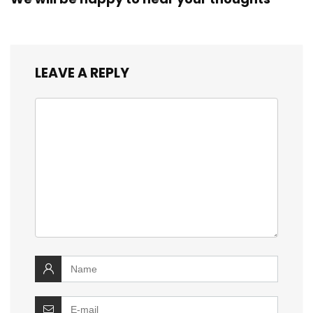
LEAVE A REPLY