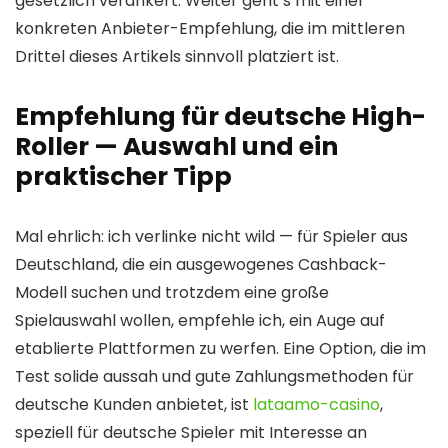
gesetzlich verankert. Weiter geht’s mit einer
konkreten Anbieter-Empfehlung, die im mittleren
Drittel dieses Artikels sinnvoll platziert ist.
Empfehlung für deutsche High-
Roller — Auswahl und ein
praktischer Tipp
Mal ehrlich: ich verlinke nicht wild — für Spieler aus
Deutschland, die ein ausgewogenes Cashback-
Modell suchen und trotzdem eine große
Spielauswahl wollen, empfehle ich, ein Auge auf
etablierte Plattformen zu werfen. Eine Option, die im
Test solide aussah und gute Zahlungsmethoden für
deutsche Kunden anbietet, ist
lataamo-casino
,
speziell für deutsche Spieler mit Interesse an