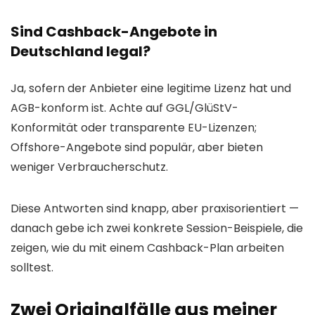
Sind Cashback-Angebote in
Deutschland legal?
Ja, sofern der Anbieter eine legitime Lizenz hat und
AGB-konform ist. Achte auf GGL/GlüStV-
Konformität oder transparente EU-Lizenzen;
Offshore-Angebote sind populär, aber bieten
weniger Verbraucherschutz.
Diese Antworten sind knapp, aber praxisorientiert —
danach gebe ich zwei konkrete Session-Beispiele, die
zeigen, wie du mit einem Cashback-Plan arbeiten
solltest.
Zwei Originalfälle aus meiner