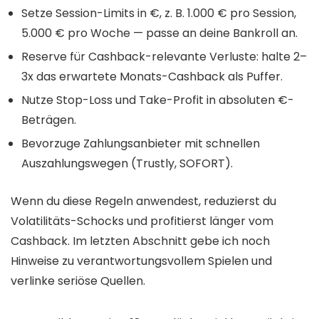
Setze Session-Limits in €, z. B. 1.000 € pro Session,
5.000 € pro Woche — passe an deine Bankroll an.
Reserve für Cashback-relevante Verluste: halte 2–
3x das erwartete Monats-Cashback als Puffer.
Nutze Stop-Loss und Take-Profit in absoluten €-
Beträgen.
Bevorzuge Zahlungsanbieter mit schnellen
Auszahlungswegen (Trustly, SOFORT).
Wenn du diese Regeln anwendest, reduzierst du
Volatilitäts-Schocks und profitierst länger vom
Cashback. Im letzten Abschnitt gebe ich noch
Hinweise zu verantwortungsvollem Spielen und
verlinke seriöse Quellen.