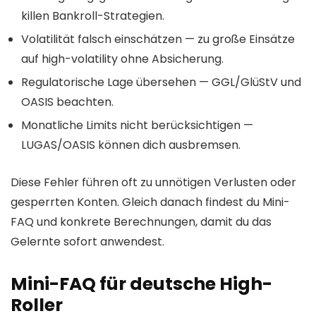
killen Bankroll-Strategien.
Volatilität falsch einschätzen — zu große Einsätze
auf high-volatility ohne Absicherung.
Regulatorische Lage übersehen — GGL/GlüStV und
OASIS beachten.
Monatliche Limits nicht berücksichtigen —
LUGAS/OASIS können dich ausbremsen.
Diese Fehler führen oft zu unnötigen Verlusten oder
gesperrten Konten. Gleich danach findest du Mini-
FAQ und konkrete Berechnungen, damit du das
Gelernte sofort anwendest.
Mini-FAQ für deutsche High-
Roller