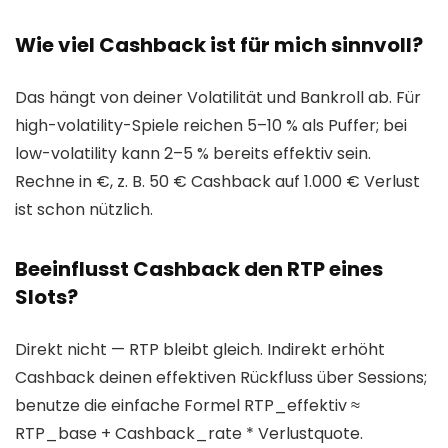
Wie viel Cashback ist für mich sinnvoll?
Das hängt von deiner Volatilität und Bankroll ab. Für
high-volatility-Spiele reichen 5–10 % als Puffer; bei
low-volatility kann 2–5 % bereits effektiv sein.
Rechne in €, z. B. 50 € Cashback auf 1.000 € Verlust
ist schon nützlich.
Beeinflusst Cashback den RTP eines
Slots?
Direkt nicht — RTP bleibt gleich. Indirekt erhöht
Cashback deinen effektiven Rückfluss über Sessions;
benutze die einfache Formel RTP_effektiv ≈
RTP_base + Cashback_rate * Verlustquote.