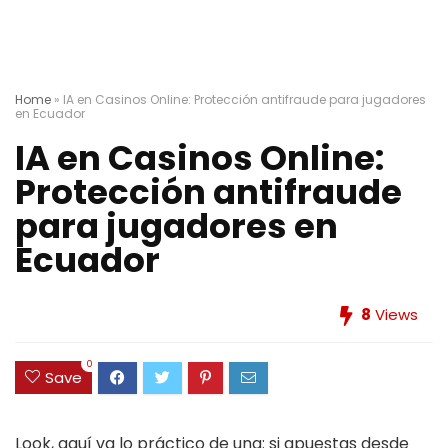
Home
»
IA en Casinos Online: Protección antifraude para jugadores
en Ecuador
IA en Casinos Online:
Protección antifraude
para jugadores en
Ecuador
8
Views
0
Save
Look, aquí va lo práctico de una: si apuestas desde