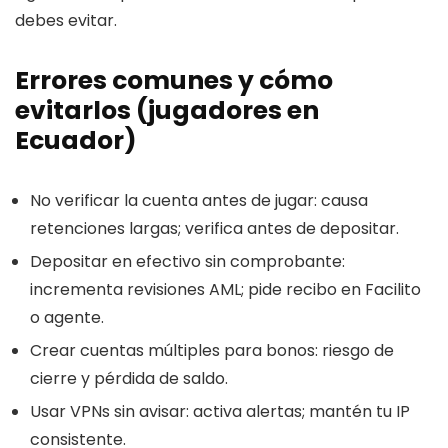
debes evitar.
Errores comunes y cómo
evitarlos (jugadores en
Ecuador)
No verificar la cuenta antes de jugar: causa
retenciones largas; verifica antes de depositar.
Depositar en efectivo sin comprobante:
incrementa revisiones AML; pide recibo en Facilito
o agente.
Crear cuentas múltiples para bonos: riesgo de
cierre y pérdida de saldo.
Usar VPNs sin avisar: activa alertas; mantén tu IP
consistente.