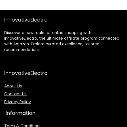
InnovativeElectro
Discover a new realm of online shopping with
InnovativeElectro, the ultimate affiliate program connected
with Amazon. Explore curated excellence, tailored
recommendations,
InnovativeElectro
About Us
Contact Us
Privacy Policy
Information
Term & Condition