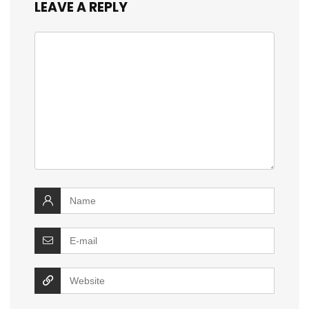
LEAVE A REPLY