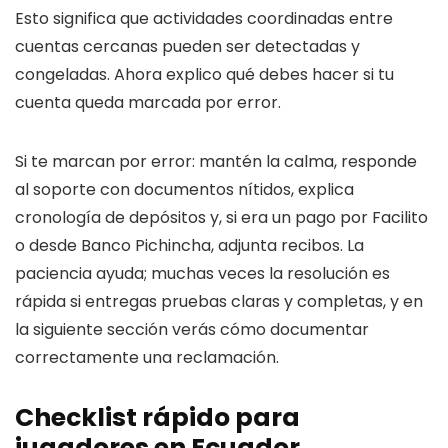
Esto significa que actividades coordinadas entre
cuentas cercanas pueden ser detectadas y
congeladas. Ahora explico qué debes hacer si tu
cuenta queda marcada por error.
Si te marcan por error: mantén la calma, responde
al soporte con documentos nítidos, explica
cronología de depósitos y, si era un pago por Facilito
o desde Banco Pichincha, adjunta recibos. La
paciencia ayuda; muchas veces la resolución es
rápida si entregas pruebas claras y completas, y en
la siguiente sección verás cómo documentar
correctamente una reclamación.
Checklist rápido para
jugadores en Ecuador