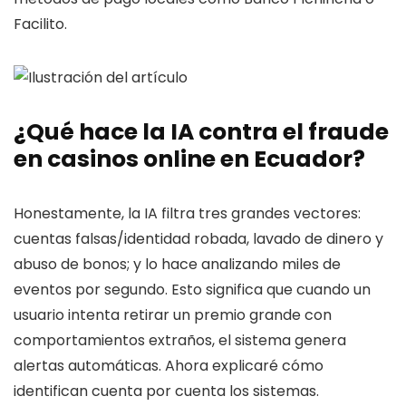
Facilito.
¿Qué hace la IA contra el fraude
en casinos online en Ecuador?
Honestamente, la IA filtra tres grandes vectores:
cuentas falsas/identidad robada, lavado de dinero y
abuso de bonos; y lo hace analizando miles de
eventos por segundo. Esto significa que cuando un
usuario intenta retirar un premio grande con
comportamientos extraños, el sistema genera
alertas automáticas. Ahora explicaré cómo
identifican cuenta por cuenta los sistemas.