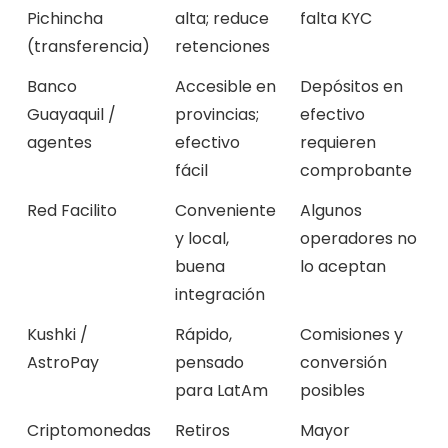
Pichincha
alta; reduce
falta KYC
(transferencia)
retenciones
Banco
Accesible en
Depósitos en
Guayaquil /
provincias;
efectivo
agentes
efectivo
requieren
fácil
comprobante
Red Facilito
Conveniente
Algunos
y local,
operadores no
buena
lo aceptan
integración
Kushki /
Rápido,
Comisiones y
AstroPay
pensado
conversión
para LatAm
posibles
Criptomonedas
Retiros
Mayor