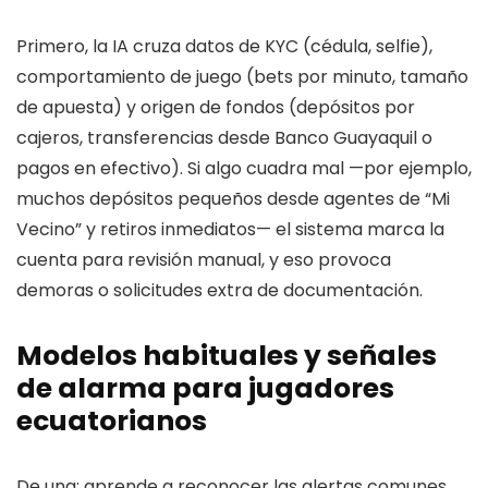
Primero, la IA cruza datos de KYC (cédula, selfie),
comportamiento de juego (bets por minuto, tamaño
de apuesta) y origen de fondos (depósitos por
cajeros, transferencias desde Banco Guayaquil o
pagos en efectivo). Si algo cuadra mal —por ejemplo,
muchos depósitos pequeños desde agentes de “Mi
Vecino” y retiros inmediatos— el sistema marca la
cuenta para revisión manual, y eso provoca
demoras o solicitudes extra de documentación.
Modelos habituales y señales
de alarma para jugadores
ecuatorianos
De una: aprende a reconocer las alertas comunes.