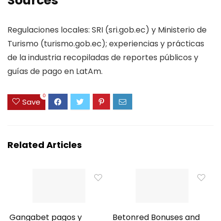
Sources
Regulaciones locales: SRI (sri.gob.ec) y Ministerio de
Turismo (turismo.gob.ec); experiencias y prácticas
de la industria recopiladas de reportes públicos y
guías de pago en LatAm.
0
Save
Related Articles
Gangabet pagos y
Betonred Bonuses and