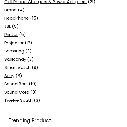
Cell Phone Chargers & Power Adapters
(21)
Drone
(4)
HeadPhone
(15)
JBL
(5)
Printer
(5)
Projector
(12)
Samsung
(3)
Skullcandy
(3)
Smartwatch
(9)
Sony
(3)
Sound Bars
(10)
Sound Core
(3)
Twelve South
(3)
Trending Product