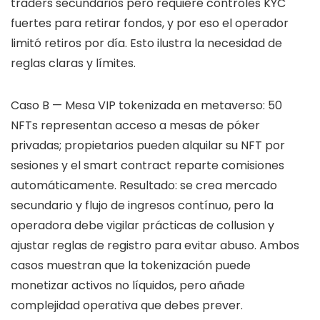
traders secundarios pero requiere controles KYC
fuertes para retirar fondos, y por eso el operador
limitó retiros por día. Esto ilustra la necesidad de
reglas claras y límites.
Caso B — Mesa VIP tokenizada en metaverso: 50
NFTs representan acceso a mesas de póker
privadas; propietarios pueden alquilar su NFT por
sesiones y el smart contract reparte comisiones
automáticamente. Resultado: se crea mercado
secundario y flujo de ingresos contínuo, pero la
operadora debe vigilar prácticas de collusion y
ajustar reglas de registro para evitar abuso. Ambos
casos muestran que la tokenización puede
monetizar activos no líquidos, pero añade
complejidad operativa que debes prever.