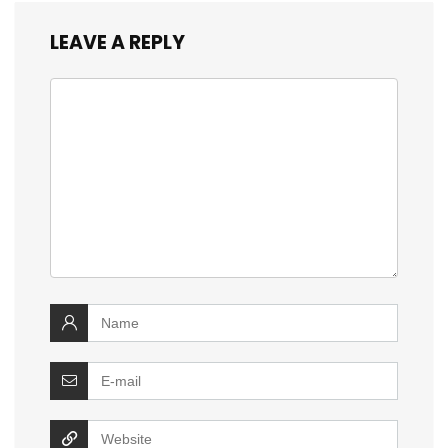
LEAVE A REPLY