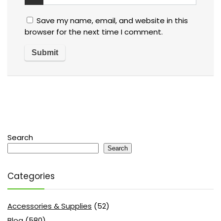
Save my name, email, and website in this
browser for the next time I comment.
Search
Search
Categories
Accessories & Supplies
(52)
Blog
(580)