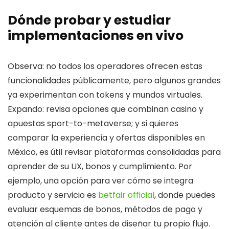
Dónde probar y estudiar
implementaciones en vivo
Observa: no todos los operadores ofrecen estas
funcionalidades públicamente, pero algunos grandes
ya experimentan con tokens y mundos virtuales.
Expando: revisa opciones que combinan casino y
apuestas sport-to-metaverse; y si quieres
comparar la experiencia y ofertas disponibles en
México, es útil revisar plataformas consolidadas para
aprender de su UX, bonos y cumplimiento. Por
ejemplo, una opción para ver cómo se integra
producto y servicio es
betfair official
, donde puedes
evaluar esquemas de bonos, métodos de pago y
atención al cliente antes de diseñar tu propio flujo.