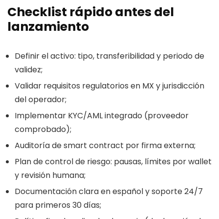
Checklist rápido antes del
lanzamiento
Definir el activo: tipo, transferibilidad y periodo de
validez;
Validar requisitos regulatorios en MX y jurisdicción
del operador;
Implementar KYC/AML integrado (proveedor
comprobado);
Auditoría de smart contract por firma externa;
Plan de control de riesgo: pausas, límites por wallet
y revisión humana;
Documentación clara en español y soporte 24/7
para primeros 30 días;