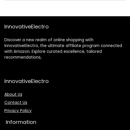
InnovativeElectro
Discover a new realm of online shopping with
InnovativeElectro, the ultimate affiliate program connected
with Amazon. Explore curated excellence, tailored
recommendations,
InnovativeElectro
About Us
Contact Us
Privacy Policy
Information