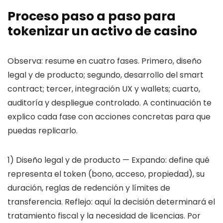
Proceso paso a paso para
tokenizar un activo de casino
Observa: resume en cuatro fases. Primero, diseño
legal y de producto; segundo, desarrollo del smart
contract; tercer, integración UX y wallets; cuarto,
auditoría y despliegue controlado. A continuación te
explico cada fase con acciones concretas para que
puedas replicarlo.
1) Diseño legal y de producto — Expando: define qué
representa el token (bono, acceso, propiedad), su
duración, reglas de redención y límites de
transferencia. Reflejo: aquí la decisión determinará el
tratamiento fiscal y la necesidad de licencias. Por