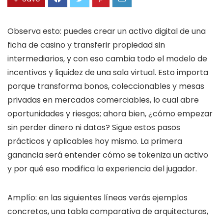
Observa esto: puedes crear un activo digital de una
ficha de casino y transferir propiedad sin
intermediarios, y con eso cambia todo el modelo de
incentivos y liquidez de una sala virtual. Esto importa
porque transforma bonos, coleccionables y mesas
privadas en mercados comerciables, lo cual abre
oportunidades y riesgos; ahora bien, ¿cómo empezar
sin perder dinero ni datos? Sigue estos pasos
prácticos y aplicables hoy mismo. La primera
ganancia será entender cómo se tokeniza un activo
y por qué eso modifica la experiencia del jugador.
Amplío: en las siguientes líneas verás ejemplos
concretos, una tabla comparativa de arquitecturas,