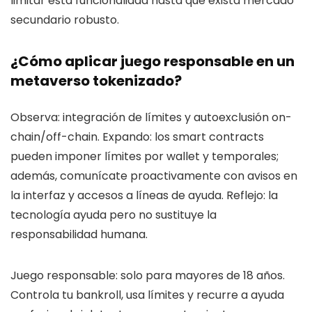
limitar esta funcionalidad hasta que exista mercado
secundario robusto.
¿Cómo aplicar juego responsable en un
metaverso tokenizado?
Observa: integración de límites y autoexclusión on-
chain/off-chain. Expando: los smart contracts
pueden imponer límites por wallet y temporales;
además, comunícate proactivamente con avisos en
la interfaz y accesos a líneas de ayuda. Reflejo: la
tecnología ayuda pero no sustituye la
responsabilidad humana.
Juego responsable: solo para mayores de 18 años.
Controla tu bankroll, usa límites y recurre a ayuda