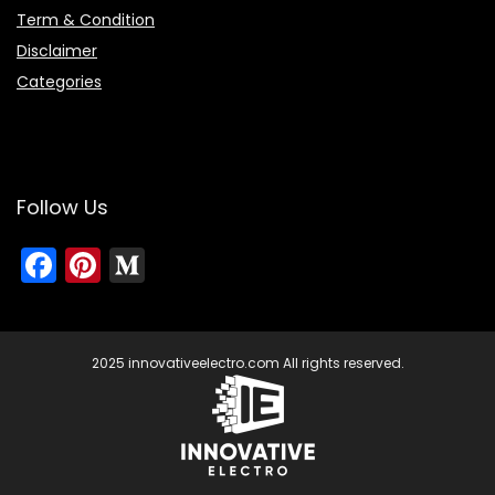
Term & Condition
Disclaimer
Categories
Follow Us
Facebook
Pinterest
Medium
2025 innovativeelectro.com All rights reserved.