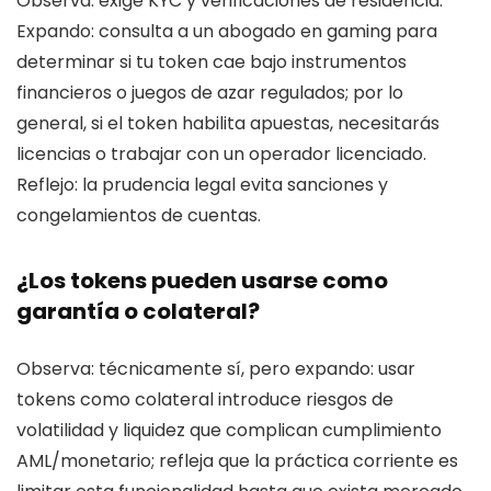
Observa: exige KYC y verificaciones de residencia.
Expando: consulta a un abogado en gaming para
determinar si tu token cae bajo instrumentos
financieros o juegos de azar regulados; por lo
general, si el token habilita apuestas, necesitarás
licencias o trabajar con un operador licenciado.
Reflejo: la prudencia legal evita sanciones y
congelamientos de cuentas.
¿Los tokens pueden usarse como
garantía o colateral?
Observa: técnicamente sí, pero expando: usar
tokens como colateral introduce riesgos de
volatilidad y liquidez que complican cumplimiento
AML/monetario; refleja que la práctica corriente es